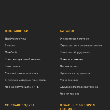
ПОСТАВЩИКИ
КАТАЛОГ
ДорЭлектроМаш
Экскаваторы-погрузчики
Блюминг
Строительная и дорожная техника
ПожСнаб
Навесное оборудование
Завод коммунальной техники
Пожарная техника
Белагромаш
Лесная техника
Минский тракторный завод
Прицепы и полуприцепы
Витебский моторемонтный завод
Мини-техника
Лесные полуприцепы ТИГЕР
Сельскохозяйственная техника
Лесная техника
СП СЛАВПРОДУКТ
ПОМОЧЬ С ВЫБОРОМ
ТЕХНИКИ