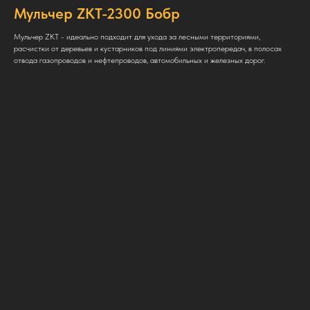
Мульчер ZKT-2300 Бобр
Мульчер ZKT - идеально подходит для ухода за лесными территориями,
расчистки от деревьев и кустарников под линиями электропередач, в полосах
отвода газопроводов и нефтепроводов, автомобильных и железных дорог.