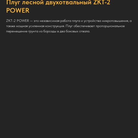
Плуг лесной двухотвальный ZKT-2
POWER
ZKT-2 POWER — это независимая работа плуга и устройства микроповышения, а
также мощная усиленная конструкция. Плуг обеспечивает пропорциональное
перемещение грунта из борозды в два боковых отвала.