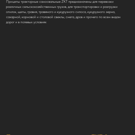
Прицепы тракторные самосвальные ZKT предназначены для перевозки
различных сельскохозяйственных грузов, для транспортировки и разгрузки
опилок, щепы, гравия, травяного и кукурузного силоса, кукурузного зерна,
сахарной, кормовой и столовой свеклы, снега, дров и прочего по всем видам
дорог и в полевых условиях