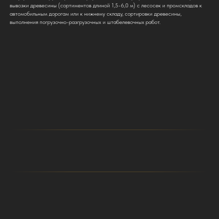
вывозки древесины (сортиментов длиной 1,5-6,0 м) с лесосек и промскладов к
автомобильным дорогам или к нижнему складу, сортировки древесины,
выполнения погрузочно-разгрузочных и штабелевочных работ.