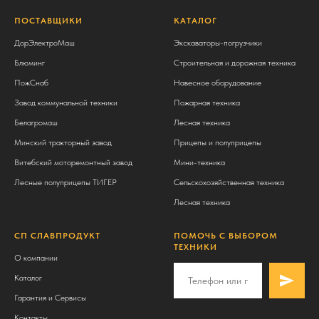
ПОСТАВЩИКИ
КАТАЛОГ
ДорЭлектроМаш
Экскаваторы-погрузчики
Блюминг
Строительная и дорожная техника
ПожСнаб
Навесное оборудование
Завод коммунальной техники
Пожарная техника
Белагромаш
Лесная техника
Минский тракторный завод
Прицепы и полуприцепы
Витебский моторемонтный завод
Мини-техника
Лесные полуприцепы ТИГЕР
Сельскохозяйственная техника
Лесная техника
СП СЛАВПРОДУКТ
ПОМОЧЬ С ВЫБОРОМ
ТЕХНИКИ
О компании
Каталог
Гарантия и Сервисы
Контакты