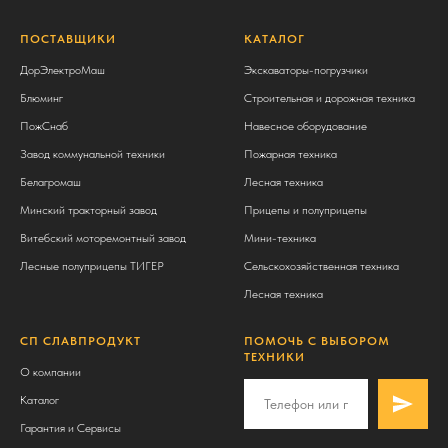
ПОСТАВЩИКИ
КАТАЛОГ
ДорЭлектроМаш
Экскаваторы-погрузчики
Блюминг
Строительная и дорожная техника
ПожСнаб
Навесное оборудование
Завод коммунальной техники
Пожарная техника
Белагромаш
Лесная техника
Минский тракторный завод
Прицепы и полуприцепы
Витебский моторемонтный завод
Мини-техника
Лесные полуприцепы ТИГЕР
Сельскохозяйственная техника
Лесная техника
СП СЛАВПРОДУКТ
ПОМОЧЬ С ВЫБОРОМ
ТЕХНИКИ
О компании
Каталог
Гарантия и Сервисы