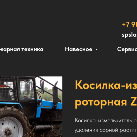
+7 9
spsl
жарная техника
Навесное
Сервис
Косилка-и
роторная 
Косилка-измельчитель 
удаления сорной растит