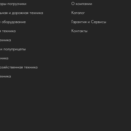
оры-погрузчики
О компании
ьная и дорожная техника
Каталог
 оборудование
Гарантия и Сервисы
 техника
Контакты
ехника
и полуприцепы
ника
озяйственная техника
ехника