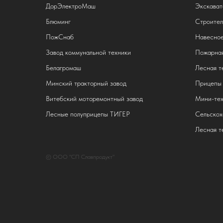
ДорЭлектроМаш
Экскават
Блюминг
Строител
ПожСнаб
Навесное
Завод коммунальной техники
Пожарная
Белагромаш
Лесная т
Минский тракторный завод
Прицепы 
Витебский моторемонтный завод
Мини-тех
Лесные полуприцепы ТИГЕР
Сельскох
Лесная т
© ООО "СП Славпродукт"