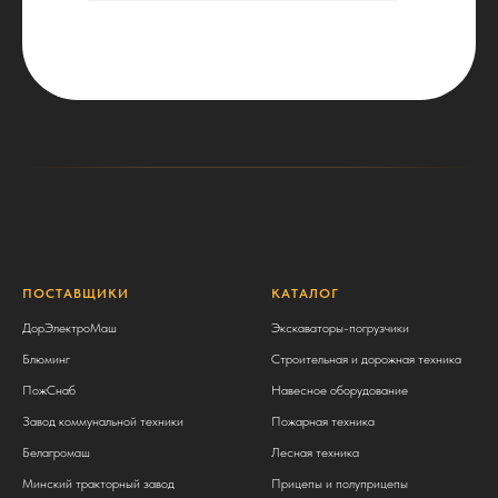
ПОСТАВЩИКИ
КАТАЛОГ
ДорЭлектроМаш
Экскаваторы-погрузчики
Блюминг
Строительная и дорожная техника
ПожСнаб
Навесное оборудование
Завод коммунальной техники
Пожарная техника
Белагромаш
Лесная техника
Минский тракторный завод
Прицепы и полуприцепы