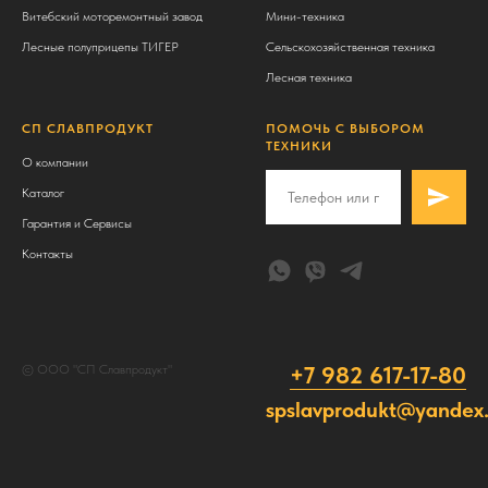
Витебский моторемонтный завод
Мини-техника
Лесные полуприцепы ТИГЕР
Сельскохозяйственная техника
Лесная техника
СП СЛАВПРОДУКТ
ПОМОЧЬ С ВЫБОРОМ
ТЕХНИКИ
О компании
Каталог
Гарантия и Сервисы
Контакты
+7 982 617-17-80
© ООО "СП Славпродукт"
spslavprodukt@yandex.