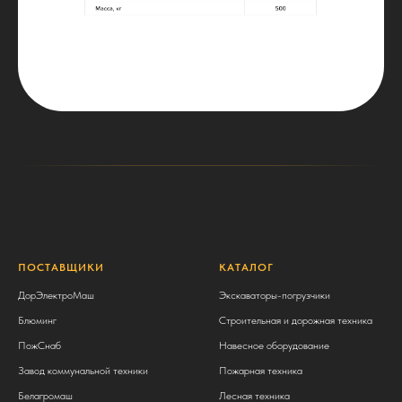
ПОСТАВЩИКИ
КАТАЛОГ
ДорЭлектроМаш
Экскаваторы-погрузчики
Блюминг
Строительная и дорожная техника
ПожСнаб
Навесное оборудование
Завод коммунальной техники
Пожарная техника
Белагромаш
Лесная техника