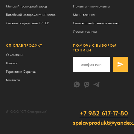
Минский тракторный завод
Прицепы и полуприцепы
Витебский моторемонтный завод
Мини-техника
Лесные полуприцепы ТИГЕР
Сельскохозяйственная техника
Лесная техника
СП СЛАВПРОДУКТ
ПОМОЧЬ С ВЫБОРОМ
ТЕХНИКИ
О компании
Каталог
Гарантия и Сервисы
Контакты
+7 982 617-17-80
© ООО "СП Славпродукт"
spslavprodukt@yandex.