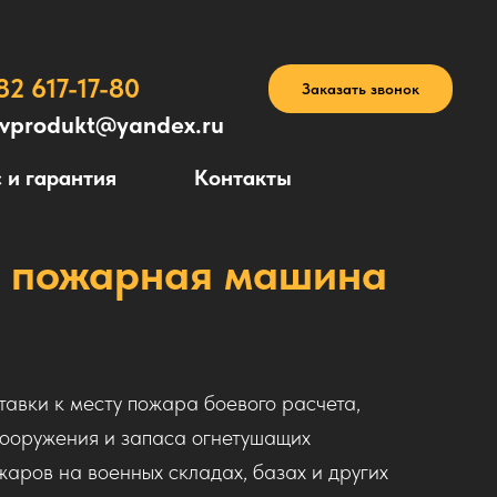
82 617-17-80
Заказать звонок
avprodukt@yandex.ru
 и гарантия
Контакты
я пожарная машина
авки к месту пожара боевого расчета,
вооружения и запаса огнетушащих
жаров на военных складах, базах и других