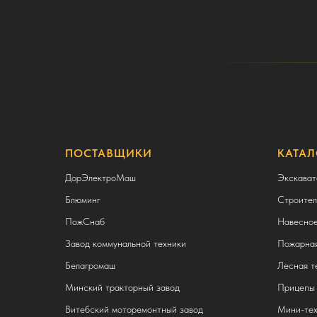
ПОСТАВЩИКИ
КАТАЛ
ДорЭлектроМаш
Экскават
Блюминг
Строител
ПожСнаб
Навесное
Завод коммунальной техники
Пожарная
Белагромаш
Лесная т
Минский тракторный завод
Прицепы 
Витебский моторемонтный завод
Мини-тех