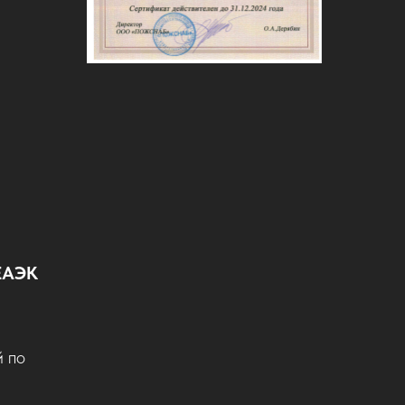
ЕАЭК
й по