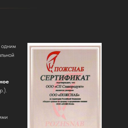
 одним
альной
ное
.).
ими