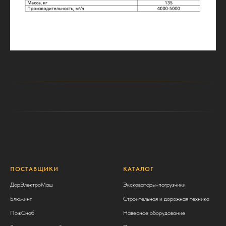
ПОСТАВЩИКИ
КАТАЛОГ
ДорЭлектроМаш
Экскаваторы-погрузчики
Блюминг
Строительная и дорожная техника
ПожСнаб
Навесное оборудование