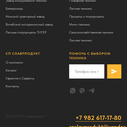
Завод коммунальной техники
Пожарная техника
Белагромаш
Лесная техника
Минский тракторный завод
Прицепы и полуприцепы
Витебский моторемонтный завод
Мини-техника
Лесные полуприцепы ТИГЕР
Сельскохозяйственная техника
Лесная техника
СП СЛАВПРОДУКТ
ПОМОЧЬ С ВЫБОРОМ
ТЕХНИКИ
О компании
Каталог
Гарантия и Сервисы
Контакты
+7 982 617-17-80
© ООО "СП Славпродукт"
spslavprodukt@yandex.