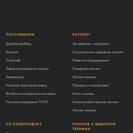
ПОСТАВЩИКИ
КАТАЛОГ
ДорЭлектроМаш
Экскаваторы-погрузчики
Блюминг
Строительная и дорожная техника
ПожСнаб
Навесное оборудование
Завод коммунальной техники
Пожарная техника
Белагромаш
Лесная техника
Минский тракторный завод
Прицепы и полуприцепы
Витебский моторемонтный завод
Мини-техника
Лесные полуприцепы ТИГЕР
Сельскохозяйственная техника
Лесная техника
СП СЛАВПРОДУКТ
ПОМОЧЬ С ВЫБОРОМ
ТЕХНИКИ