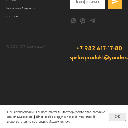
Каталог
Гарантия и Сервисы
Контакты
+7 982 617-17-80
© ООО "СП Славпродукт"
spslavprodukt@yandex.
При использовании данного сайта, вы подтверждаете свое согласие
OK
на использование файлов cookie и других похожих технологий
в соответствии с настоящим Уведомлением.