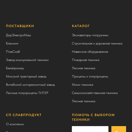
ПОСТАВЩИКИ
КАТАЛОГ
ДорЭлектроМаш
Экскаваторы-погрузчики
Блюминг
Строительная и дорожная техника
ПожСнаб
Навесное оборудование
Завод коммунальной техники
Пожарная техника
Белагромаш
Лесная техника
Минский тракторный завод
Прицепы и полуприцепы
Витебский моторемонтный завод
Мини-техника
Лесные полуприцепы ТИГЕР
Сельскохозяйственная техника
Лесная техника
СП СЛАВПРОДУКТ
ПОМОЧЬ С ВЫБОРОМ
ТЕХНИКИ
О компании