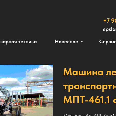
+7 9
spsl
жарная техника
Навесное
Сервис
Машина ле
транспорт
МПТ-461.1 
Машина «BELARUS» МПТ-