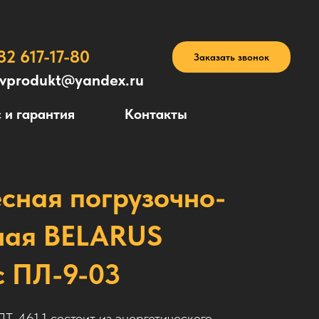
82 617-17-80
Заказать звонок
avprodukt@yandex.ru
 и гарантия
Контакты
сная погрузочно-
ная BELARUS
с ПЛ-9-03
461.1 состоит из энергетического