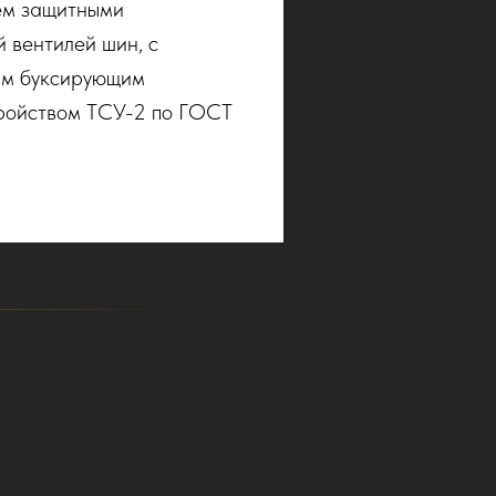
ем защитными
 вентилей шин, с
им буксирующим
тройством ТСУ-2 по ГОСТ