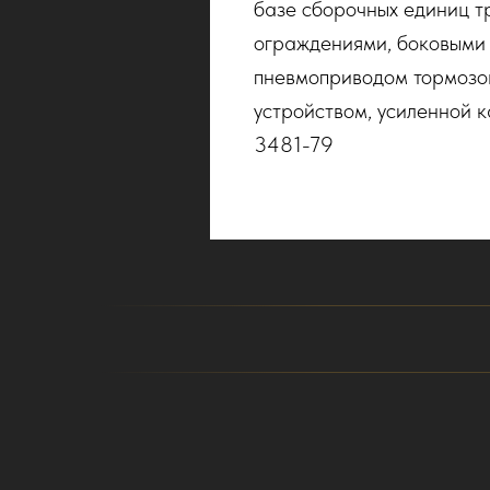
базе сборочных единиц 
ограждениями, боковыми 
пневмоприводом тормозо
устройством, усиленной 
3481-79