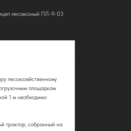
ицеп лесовозный ПЛ-9-03
ру лесохозяйственному
 погрузочным площадкам
ной 1 м необходимо
й трактор, собранный на