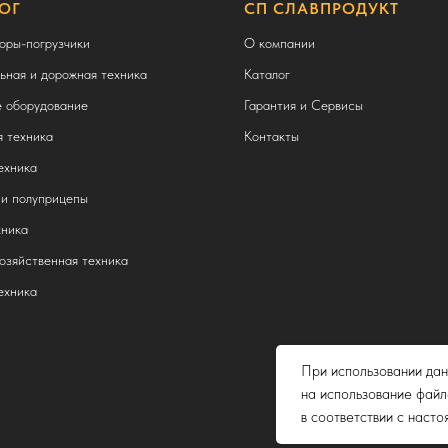
ОГ
СП СЛАВПРОДУКТ
оры-погрузчики
О компании
ьная и дорожная техника
Каталог
 оборудование
Гарантия и Сервисы
 техника
Контакты
ехника
и полуприцепы
ника
озяйственная техника
ехника
При использовании дан
на использование файл
в соответствии с наст