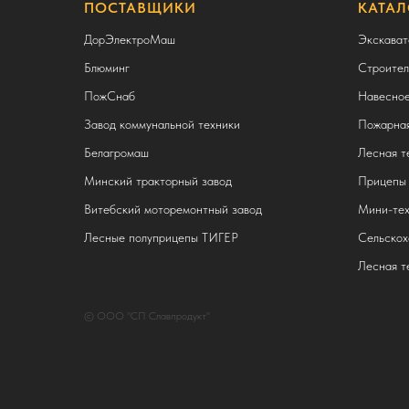
ПОСТАВЩИКИ
КАТАЛ
ДорЭлектроМаш
Экскават
Блюминг
Строител
ПожСнаб
Навесное
Завод коммунальной техники
Пожарная
Белагромаш
Лесная т
Минский тракторный завод
Прицепы 
Витебский моторемонтный завод
Мини-тех
Лесные полуприцепы ТИГЕР
Сельскох
Лесная т
© ООО "СП Славпродукт"