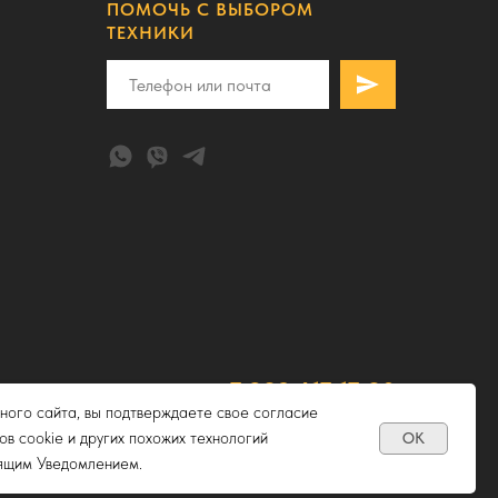
ПОМОЧЬ С ВЫБОРОМ
ТЕХНИКИ
+7 982 617-17-80
ного сайта, вы подтверждаете свое согласие
spslavprodukt@yandex.ru
ов cookie и других похожих технологий
OK
оящим Уведомлением.