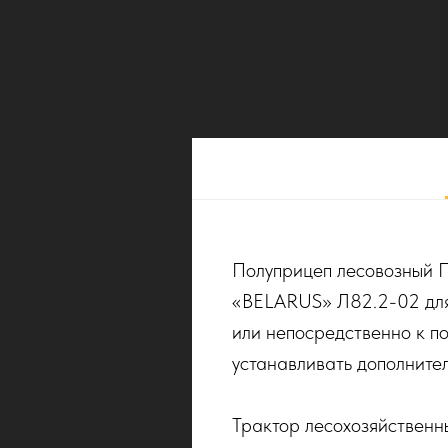
Полуприцеп лесовозный П
«BELARUS» Л82.2-02 для 
или непосредственно к п
устанавливать дополнител
Трактор лесохозяйственн