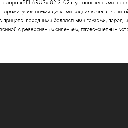
трактора «BELARUS» 82.2-02 с установленными на н
фарами, усиленными дисками задних колес с защитой
в прицепа, передними балластными грузами, передн
кабиной с реверсивным сиденьем, тягово-сцепным ус