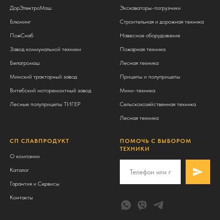
ДорЭлектроМаш
Экскаваторы-погрузчики
Блюминг
Строительная и дорожная техника
ПожСнаб
Навесное оборудование
Завод коммунальной техники
Пожарная техника
Белагромаш
Лесная техника
Минский тракторный завод
Прицепы и полуприцепы
Витебский моторемонтный завод
Мини-техника
Лесные полуприцепы ТИГЕР
Сельскохозяйственная техника
Лесная техника
СП СЛАВПРОДУКТ
ПОМОЧЬ С ВЫБОРОМ
ТЕХНИКИ
О компании
Каталог
Гарантия и Сервисы
Контакты