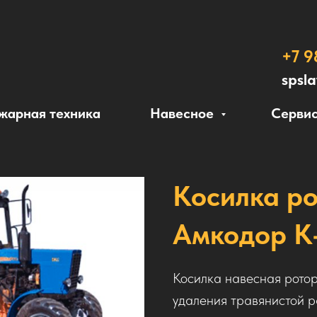
+7 9
spsl
жарная техника
Навесное
Сервис
Косилка р
Амкодор К
Косилка навесная рото
удаления травянистой р