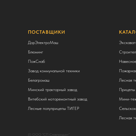
ПОСТАВЩИКИ
КАТАЛ
ДорЭлектроМаш
Экскават
Блюминг
Строител
ПожСнаб
Навесное
Завод коммунальной техники
Пожарная
Белагромаш
Лесная т
Минский тракторный завод
Прицепы 
Витебский моторемонтный завод
Мини-тех
Лесные полуприцепы ТИГЕР
Сельскох
Лесная т
© ООО "СП Славпродукт"