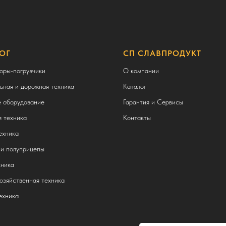
ОГ
СП СЛАВПРОДУКТ
оры-погрузчики
О компании
ьная и дорожная техника
Каталог
 оборудование
Гарантия и Сервисы
 техника
Контакты
ехника
и полуприцепы
ника
озяйственная техника
ехника