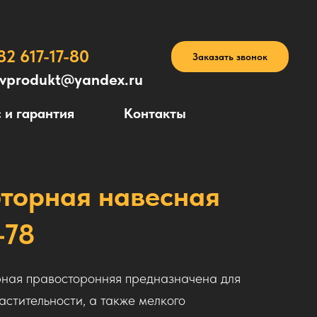
82 617-17-80
Заказать звонок
avprodukt@yandex.ru
 и гарантия
Контакты
оторная навесная
-78
рная правосторонняя предназначена для
астительности, а также мелкого