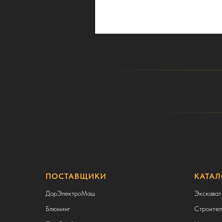
ПОСТАВЩИКИ
КАТАЛ
ДорЭлектроМаш
Экскават
Блюминг
Строител