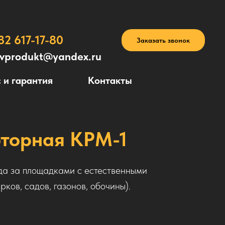
82 617-17-80
Заказать звонок
avprodukt@yandex.ru
 и гарантия
Контакты
оторная КРМ-1
да за площадками с естественными
ков, садов, газонов, обочины).