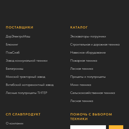
ПОСТАВЩИКИ
КАТАЛОГ
ДорЭлектроМаш
Экскаваторы-погрузчики
Блюминг
Строительная и дорожная техника
ПожСнаб
Навесное оборудование
Завод коммунальной техники
Пожарная техника
Белагромаш
Лесная техника
Минский тракторный завод
Прицепы и полуприцепы
Витебский моторемонтный завод
Мини-техника
Лесные полуприцепы ТИГЕР
Сельскохозяйственная техника
Лесная техника
СП СЛАВПРОДУКТ
ПОМОЧЬ С ВЫБОРОМ
ТЕХНИКИ
О компании