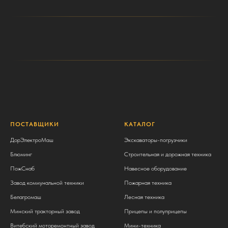
ПОСТАВЩИКИ
КАТАЛОГ
ДорЭлектроМаш
Экскаваторы-погрузчики
Блюминг
Строительная и дорожная техника
ПожСнаб
Навесное оборудование
Завод коммунальной техники
Пожарная техника
Белагромаш
Лесная техника
Минский тракторный завод
Прицепы и полуприцепы
Витебский моторемонтный завод
Мини-техника