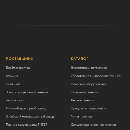
ПОСТАВЩИКИ
КАТАЛОГ
ДорЭлектроМаш
Экскаваторы-погрузчики
Блюминг
Строительная и дорожная техника
ПожСнаб
Навесное оборудование
Завод коммунальной техники
Пожарная техника
Белагромаш
Лесная техника
Минский тракторный завод
Прицепы и полуприцепы
Витебский моторемонтный завод
Мини-техника
Лесные полуприцепы ТИГЕР
Сельскохозяйственная техника