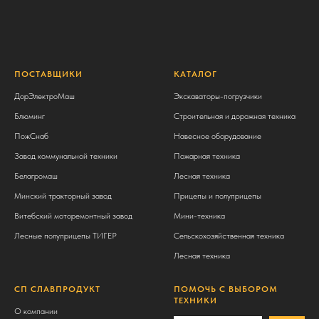
ПОСТАВЩИКИ
КАТАЛОГ
ДорЭлектроМаш
Экскаваторы-погрузчики
Блюминг
Строительная и дорожная техника
ПожСнаб
Навесное оборудование
Завод коммунальной техники
Пожарная техника
Белагромаш
Лесная техника
Минский тракторный завод
Прицепы и полуприцепы
Витебский моторемонтный завод
Мини-техника
Лесные полуприцепы ТИГЕР
Сельскохозяйственная техника
Лесная техника
СП СЛАВПРОДУКТ
ПОМОЧЬ С ВЫБОРОМ
ТЕХНИКИ
О компании