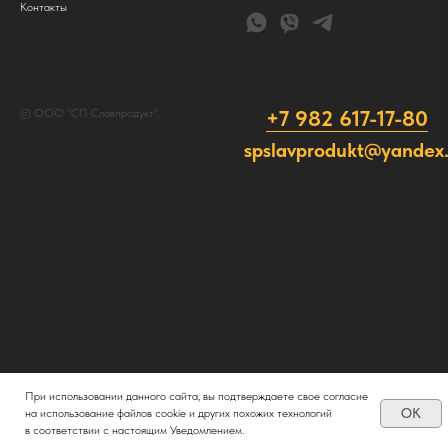
Контакты
+7 982 617-17-80
© ООО "СП Славпродукт"
spslavprodukt@yandex.
При использовании данного сайта, вы подтверждаете свое согласие
OK
на использование файлов cookie и других похожих технологий
в соответствии с настоящим Уведомлением.