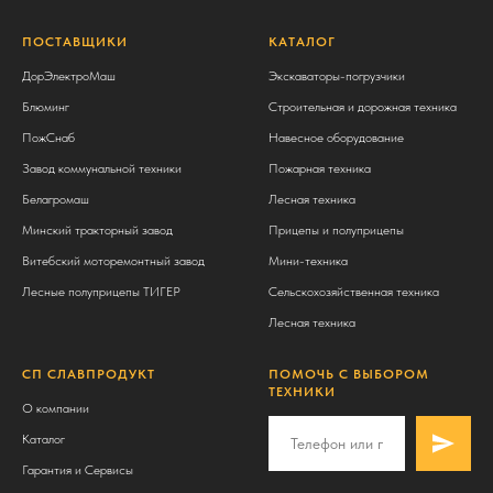
ПОСТАВЩИКИ
КАТАЛОГ
ДорЭлектроМаш
Экскаваторы-погрузчики
Блюминг
Строительная и дорожная техника
ПожСнаб
Навесное оборудование
Завод коммунальной техники
Пожарная техника
Белагромаш
Лесная техника
Минский тракторный завод
Прицепы и полуприцепы
Витебский моторемонтный завод
Мини-техника
Лесные полуприцепы ТИГЕР
Сельскохозяйственная техника
Лесная техника
СП СЛАВПРОДУКТ
ПОМОЧЬ С ВЫБОРОМ
ТЕХНИКИ
О компании
Каталог
Гарантия и Сервисы