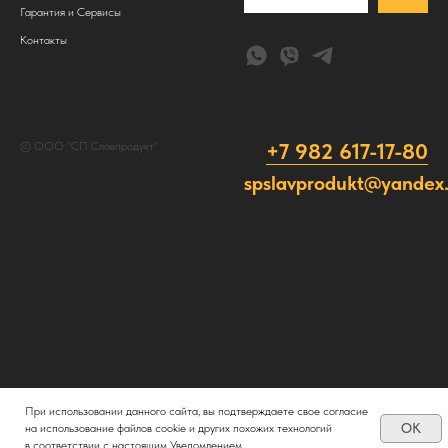
Гарантия и Сервисы
Контакты
+7 982 617-17-80
© ООО "СП Славпродукт"
spslavprodukt@yandex.
При использовании данного сайта, вы подтверждаете свое согласие
OK
на использование файлов cookie и других похожих технологий
в соответствии с настоящим Уведомлением.