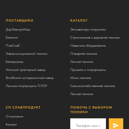
ПОСТАВЩИКИ
КАТАЛОГ
ДорЭлектроМаш
Экскаваторы-погрузчики
Блюминг
Строительная и дорожная техника
ПожСнаб
Навесное оборудование
Завод коммунальной техники
Пожарная техника
Белагромаш
Лесная техника
Минский тракторный завод
Прицепы и полуприцепы
Витебский моторемонтный завод
Мини-техника
Лесные полуприцепы ТИГЕР
Сельскохозяйственная техника
Лесная техника
СП СЛАВПРОДУКТ
ПОМОЧЬ С ВЫБОРОМ
ТЕХНИКИ
О компании
Каталог