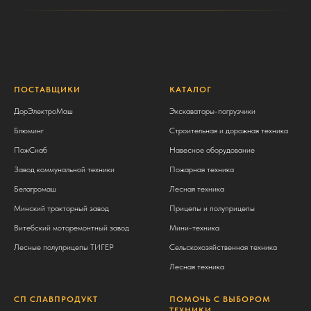
ПОСТАВЩИКИ
КАТАЛОГ
ДорЭлектроМаш
Экскаваторы-погрузчики
Блюминг
Строительная и дорожная техника
ПожСнаб
Навесное оборудование
Завод коммунальной техники
Пожарная техника
Белагромаш
Лесная техника
Минский тракторный завод
Прицепы и полуприцепы
Витебский моторемонтный завод
Мини-техника
Лесные полуприцепы ТИГЕР
Сельскохозяйственная техника
Лесная техника
СП СЛАВПРОДУКТ
ПОМОЧЬ С ВЫБОРОМ
ТЕХНИКИ