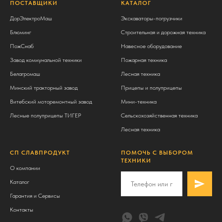
ПОСТАВЩИКИ
КАТАЛОГ
ДорЭлектроМаш
Экскаваторы-погрузчики
Блюминг
Строительная и дорожная техника
ПожСнаб
Навесное оборудование
Завод коммунальной техники
Пожарная техника
Белагромаш
Лесная техника
Минский тракторный завод
Прицепы и полуприцепы
Витебский моторемонтный завод
Мини-техника
Лесные полуприцепы ТИГЕР
Сельскохозяйственная техника
Лесная техника
СП СЛАВПРОДУКТ
ПОМОЧЬ С ВЫБОРОМ
ТЕХНИКИ
О компании
Каталог
Гарантия и Сервисы
Контакты